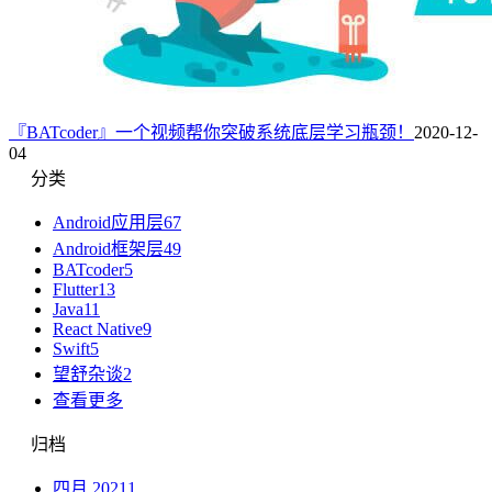
『BATcoder』一个视频帮你突破系统底层学习瓶颈！
2020-12-
04
分类
Android应用层
67
Android框架层
49
BATcoder
5
Flutter
13
Java
11
React Native
9
Swift
5
望舒杂谈
2
查看更多
归档
四月 2021
1