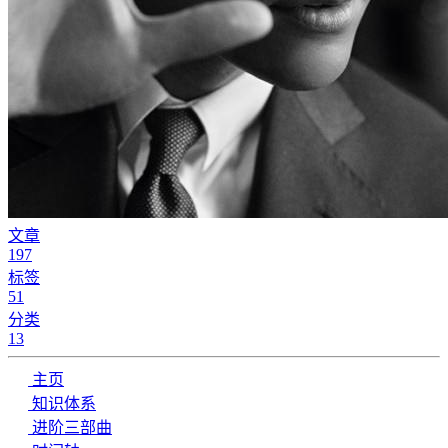
文章
197
标签
51
分类
13
主页
知识体系
进阶三部曲