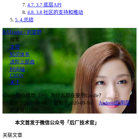
4.7.
3.7 底层API
4.8.
3.8 社区的支持和推动
5.
4.总结
BATcoder - 刘望舒
搜索
主页
知识体系
进阶三部曲
时间轴
CSDN
关于
Gradle核心思想（一）为什么现在要用Gradle？
发表于
2018-08-08
|
更新于
2020-09-16
|
Android应用层
|
阅读量:
11089
本文首发于微信公众号「后厂技术官」
关联文章