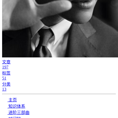
文章
197
标签
51
分类
13
主页
知识体系
进阶三部曲