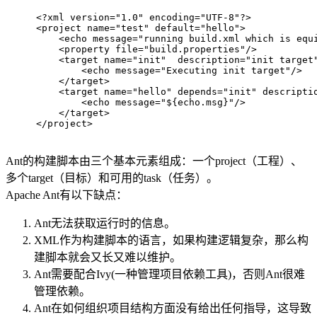
<?xml version="1.0" encoding="UTF-8"?>
<
project
name
=
"test"
default
=
"hello"
>
<
echo
message
=
"running build.xml which is equ
<
property
file
=
"build.properties"
/>
<
target
name
=
"init"
description
=
"init target
<
echo
message
=
"Executing init target"
/>
</
target
>
<
target
name
=
"hello"
depends
=
"init"
descripti
<
echo
message
=
"${echo.msg}"
/>
</
target
>
</
project
>
Ant的构建脚本由三个基本元素组成：一个project（工程）、
多个target（目标）和可用的task（任务）。
Apache Ant有以下缺点：
Ant无法获取运行时的信息。
XML作为构建脚本的语言，如果构建逻辑复杂，那么构
建脚本就会又长又难以维护。
Ant需要配合Ivy(一种管理项目依赖工具)，否则Ant很难
管理依赖。
Ant在如何组织项目结构方面没有给出任何指导，这导致