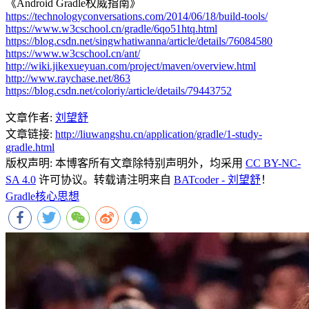
《Android Gradle权威指南》
https://technologyconversations.com/2014/06/18/build-tools/
https://www.w3cschool.cn/gradle/6qo51htq.html
https://blog.csdn.net/singwhatiwanna/article/details/76084580
https://www.w3cschool.cn/ant/
http://wiki.jikexueyuan.com/project/maven/overview.html
http://www.raychase.net/863
https://blog.csdn.net/coloriy/article/details/79443752
文章作者:
刘望舒
文章链接:
http://liuwangshu.cn/application/gradle/1-study-
gradle.html
版权声明:
本博客所有文章除特别声明外，均采用
CC BY-NC-
SA 4.0
许可协议。转载请注明来自
BATcoder - 刘望舒
！
Gradle核心思想