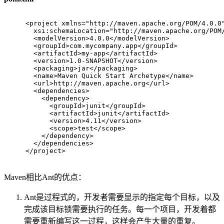
<
project
xmlns
=
"http://maven.apache.org/POM/4.0.0
xsi:schemaLocation
=
"http://maven.apache.org/POM
<
modelVersion
>
4.0.0
</
modelVersion
>
<
groupId
>
com.mycompany.app
</
groupId
>
<
artifactId
>
my-app
</
artifactId
>
<
version
>
1.0-SNAPSHOT
</
version
>
<
packaging
>
jar
</
packaging
>
<
name
>
Maven Quick Start Archetype
</
name
>
<
url
>
http://maven.apache.org
</
url
>
<
dependencies
>
<
dependency
>
<
groupId
>
junit
</
groupId
>
<
artifactId
>
junit
</
artifactId
>
<
version
>
4.11
</
version
>
<
scope
>
test
</
scope
>
</
dependency
>
</
dependencies
>
</
project
>
Maven相比Ant的优点：
Ant是过程式的，开发者需要显示的指定每个目标，以及
完成该目标锁需要执行的任务。每一个项目，开发着都
需要重新编写这一过程，这样会产生大量的重复。