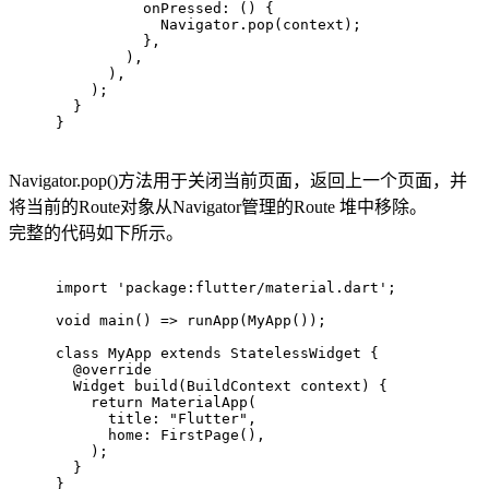
          onPressed: () {
            Navigator.pop(context);
          },
        ),
      ),
    );
  }
}
Navigator.pop()方法用于关闭当前页面，返回上一个页面，并
将当前的Route对象从Navigator管理的Route 堆中移除。
完整的代码如下所示。
import
'package:flutter/material.dart'
;
void
main
()
=> runApp(MyApp());
class
MyApp
extends
StatelessWidget
{
@override
Widget 
build
(BuildContext context)
{
return
 MaterialApp(
      title: 
"Flutter"
,
      home: FirstPage(),
    );
  }
}