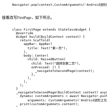
Navigator.pop(context,CustomArgumnets(
'Android进
接着改写FirstPage，如下所示。
class
FirstPage
extends
StatelessWidget
{
@override
Widget 
build
(BuildContext context)
{
return
 Scaffold(
      appBar: AppBar(
        title: Text(
"第一页"
),
      ),
      body: Center(
        child: RaisedButton(
          child: Text(
"跳转到第二页"
),
          onPressed: () {
            _navigateToSecondPage(context);
          },
        ),
      ),
    );
  }
  _navigateToSecondPage(BuildContext context) asy
    dynamic customArgumnets = await Navigator.pus
        arguments: CustomArgumnets(
'Android进阶之光
    print(customArgumnets.content);