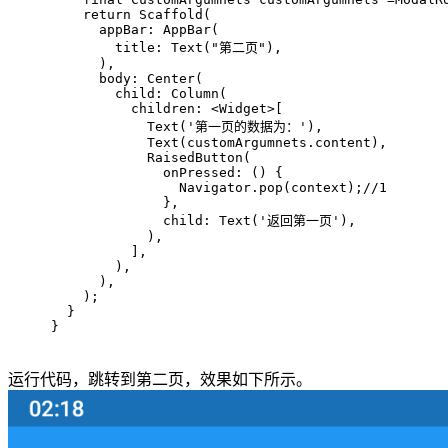
return
 Scaffold(
      appBar: AppBar(
        title: Text(
"第二页"
),
      ),
      body: Center(
        child: Column(
          children: <Widget>[
            Text(
'第一页的数据为：'
),
            Text(customArgumnets.content),
            RaisedButton(
              onPressed: () {
                Navigator.pop(context);
//1
              },
              child: Text(
'返回第一页'
),
            ),
          ],
        ),
      ),
    );
  }
}
运行代码，跳转到第二页，效果如下所示。