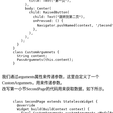
        title: Text(
"第一页"
),
      ),
      body: Center(
        child: RaisedButton(
          child: Text(
"跳转到第二页"
),
          onPressed: () {
            Navigator.pushNamed(context, 
'/Second
          },
        ),
      ),
    );
  }
}
class
CustomArgumnets
{
  String content;
  PassArgumnets(
this
.content);
}
我们通过arguments属性来传递参数，这里自定义了一个
CustomArgumnets，用来传递参数。
改写第一小节SecondPage的代码用来获取数据，如下所示。
class
SecondPage
extends
StatelessWidget
{
@override
Widget 
build
(BuildContext context)
{
final
 CustomArgumnets customArgumnets =ModalR