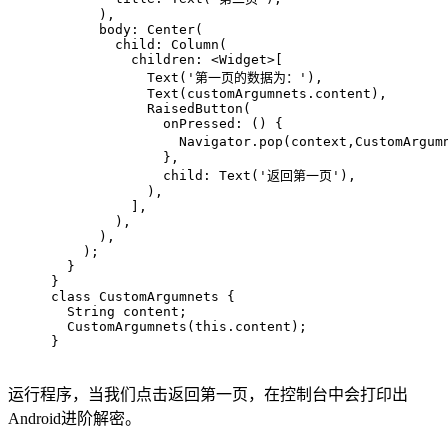
      ),
      body: Center(
        child: Column(
          children: <Widget>[
            Text(
'第一页的数据为：'
),
            Text(customArgumnets.content),
            RaisedButton(
              onPressed: () {
                Navigator.pop(context,CustomArgum
              },
              child: Text(
'返回第一页'
),
            ),
          ],
        ),
      ),
    );
  }
}
class
CustomArgumnets
{
  String content;
  CustomArgumnets(
this
.content);
}
运行程序，当我们点击返回第一页，在控制台中会打印出
Android进阶解密。