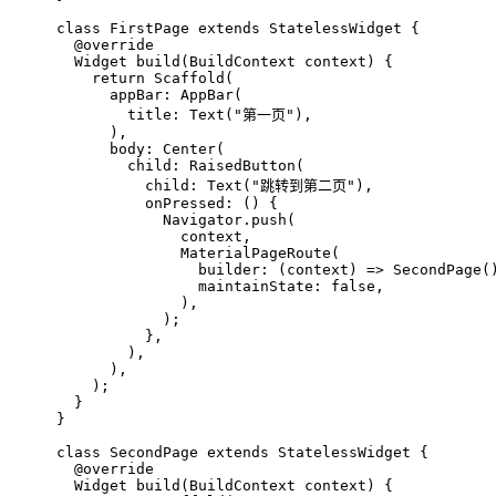
class
FirstPage
extends
StatelessWidget
{
@override
Widget 
build
(BuildContext context)
{
return
 Scaffold(
      appBar: AppBar(
        title: Text(
"第一页"
),
      ),
      body: Center(
        child: RaisedButton(
          child: Text(
"跳转到第二页"
),
          onPressed: () {
            Navigator.push(
              context,
              MaterialPageRoute(
                builder: (context) => SecondPage(
                maintainState: 
false
,
              ),
            );
          },
        ),
      ),
    );
  }
}
class
SecondPage
extends
StatelessWidget
{
@override
Widget 
build
(BuildContext context)
{