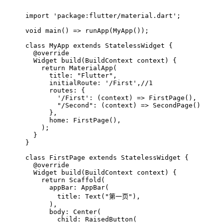
import
'package:flutter/material.dart'
;
void
main
()
=> runApp(MyApp());
class
MyApp
extends
StatelessWidget
{
@override
Widget 
build
(BuildContext context)
{
return
 MaterialApp(
      title: 
"Flutter"
,
      initialRoute: 
'/First'
,
//1
      routes: {
'/First'
: (context) => FirstPage(),
"/Second"
: (context) => SecondPage()
      },
      home: FirstPage(),
    );
  }
}
class
FirstPage
extends
StatelessWidget
{
@override
Widget 
build
(BuildContext context)
{
return
 Scaffold(
      appBar: AppBar(
        title: Text(
"第一页"
),
      ),
      body: Center(
        child: RaisedButton(