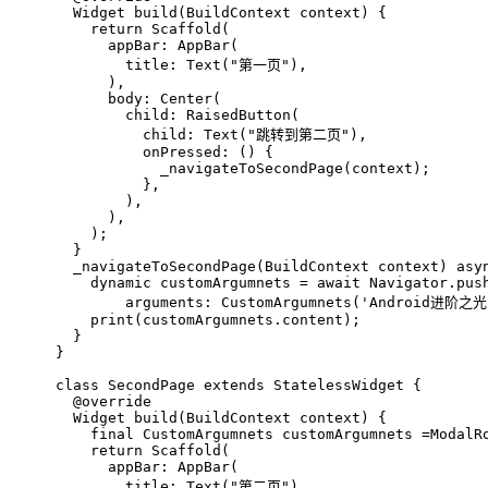
Widget 
build
(BuildContext context)
{
return
 Scaffold(
      appBar: AppBar(
        title: Text(
"第一页"
),
      ),
      body: Center(
        child: RaisedButton(
          child: Text(
"跳转到第二页"
),
          onPressed: () {
            _navigateToSecondPage(context);
          },
        ),
      ),
    );
  }
  _navigateToSecondPage(BuildContext context) asy
    dynamic customArgumnets = await Navigator.pus
        arguments: CustomArgumnets(
'Android进阶之光
    print(customArgumnets.content);
  }
}
class
SecondPage
extends
StatelessWidget
{
@override
Widget 
build
(BuildContext context)
{
final
 CustomArgumnets customArgumnets =ModalR
return
 Scaffold(
      appBar: AppBar(
        title: Text(
"第二页"
),