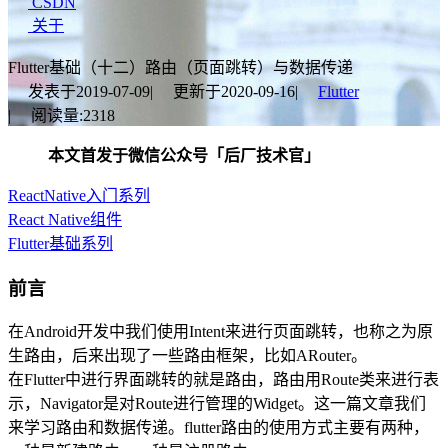
CSDN
关于
Flutter基础（十二）路由（页面跳转）与数据传递
发表于
2019-07-09
|
更新于
2020-09-16
|
Flutter
|
阅读量:
2318
本文首发于微信公众号「后厂技术官」
ReactNative入门系列
React Native组件
Flutter基础系列
前言
在Android开发中我们使用Intent来进行页面跳转，也称之为原
生路由，后来出现了一些路由框架，比如ARouter。
在Flutter中进行界面跳转的就是路由，路由用Route类来进行表
示，Navigator是对Route进行管理的Widget。这一篇文章我们
来学习路由和数据传递。flutter路由的使用方式主要有两种，