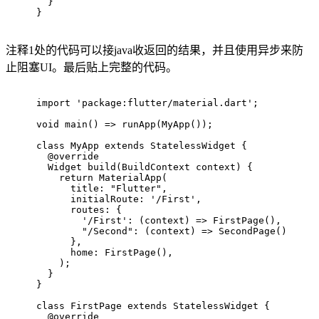
  }
}
注释1处的代码可以接java收返回的结果，并且使用异步来防
止阻塞UI。最后贴上完整的代码。
import
'package:flutter/material.dart'
;
void
main
()
=> runApp(MyApp());
class
MyApp
extends
StatelessWidget
{
@override
Widget 
build
(BuildContext context)
{
return
 MaterialApp(
      title: 
"Flutter"
,
      initialRoute: 
'/First'
,
      routes: {
'/First'
: (context) => FirstPage(),
"/Second"
: (context) => SecondPage()
      },
      home: FirstPage(),
    );
  }
}
class
FirstPage
extends
StatelessWidget
{
@override