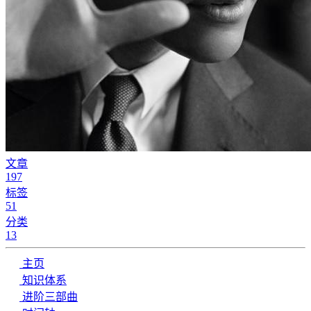
文章
197
标签
51
分类
13
主页
知识体系
进阶三部曲