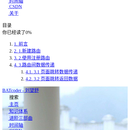
时间轴
CSDN
关于
目录
你已经读了
0
%
1.
前言
2.
1.新建路由
3.
2.使用注册路由
4.
3.路由间数据传递
4.1.
3.1 页面跳转数据传递
4.2.
3.2 页面跳转返回数据
BATcoder - 刘望舒
搜索
主页
知识体系
进阶三部曲
时间轴