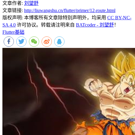
文章作者:
刘望舒
文章链接:
http://liuwangshu.cn/flutter/primer/12-route.html
版权声明:
本博客所有文章除特别声明外，均采用
CC BY-NC-
SA 4.0
许可协议。转载请注明来自
BATcoder - 刘望舒
！
Flutter基础