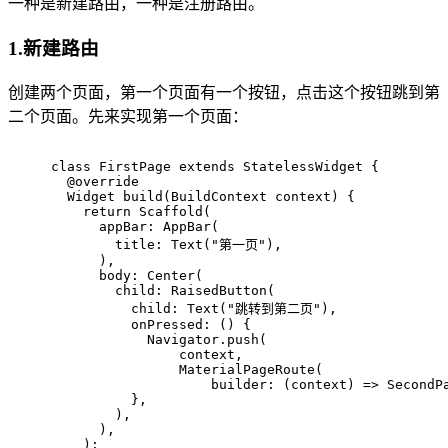
一种是新建路由，一种是注册路由。
1.新建路由
创建两个页面，第一个页面有一个按钮，点击这个按钮跳到第
二个页面。先来实现第一个页面：
class
FirstPage
extends
StatelessWidget
{
@override
Widget 
build
(BuildContext context)
{
return
 Scaffold(
      appBar: AppBar(
        title: Text(
"第一页"
),
      ),
      body: Center(
        child: RaisedButton(
          child: Text(
"跳转到第二页"
),
          onPressed: () {
            Navigator.push(
                context,
                MaterialPageRoute(
                    builder: (context) => SecondP
          },
        ),
      ),
    );