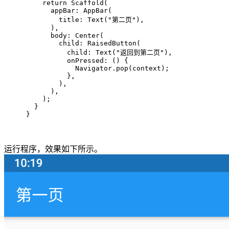
return
 Scaffold(
      appBar: AppBar(
        title: Text(
"第二页"
),
      ),
      body: Center(
        child: RaisedButton(
          child: Text(
"返回到第二页"
),
          onPressed: () {
            Navigator.pop(context);
          },
        ),
      ),
    );
  }
}
运行程序，效果如下所示。