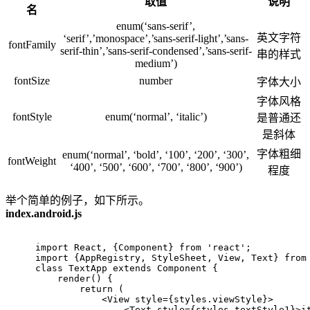
取值
说明
名
enum(‘sans-serif’,
英文字符
‘serif’,’monospace’,’sans-serif-light’,’sans-
fontFamily
serif-thin’,’sans-serif-condensed’,’sans-serif-
串的样式
medium’)
fontSize
number
字体大小
字体风格
fontStyle
enum(‘normal’, ‘italic’)
是普通还
是斜体
字体粗细
enum(‘normal’, ‘bold’, ‘100’, ‘200’, ‘300’,
fontWeight
‘400’, ‘500’, ‘600’, ‘700’, ‘800’, ‘900’)
程度
举个简单的例子，如下所示。
index.android.js
import
 React, {Component} 
from
'react'
;
import
 {AppRegistry, StyleSheet, View, Text} 
from
class
TextApp
extends
Component
{
    render() {
return
 (
            <View style={styles.viewStyle}>
                <Text style={styles.textStyle1}>i