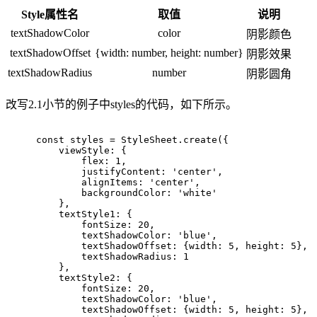
Style属性名
取值
说明
textShadowColor
color
阴影颜色
textShadowOffset
{width: number, height: number}
阴影效果
textShadowRadius
number
阴影圆角
改写2.1小节的例子中styles的代码，如下所示。
const
 styles = StyleSheet.create({
    viewStyle: {
        flex: 
1
,
        justifyContent: 
'center'
,
        alignItems: 
'center'
,
        backgroundColor: 
'white'
    },
    textStyle1: {
        fontSize: 
20
,
        textShadowColor: 
'blue'
,
        textShadowOffset: {
width
: 
5
, 
height
: 
5
},
        textShadowRadius: 
1
    },
    textStyle2: {
        fontSize: 
20
,
        textShadowColor: 
'blue'
,
        textShadowOffset: {
width
: 
5
, 
height
: 
5
},