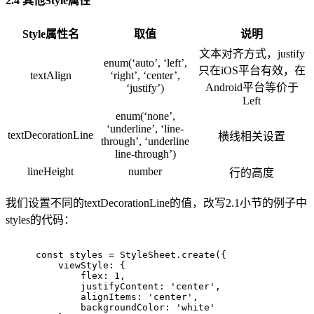
2.4 其他Style属性
Style属性名
取值
说明
文本对齐方式，justify
enum(‘auto’, ‘left’,
只在iOS平台有效，在
textAlign
‘right’, ‘center’,
Android平台等价于
‘justify’)
Left
enum(‘none’,
‘underline’, ‘line-
textDecorationLine
横线相关设置
through’, ‘underline
line-through’)
lineHeight
number
行的高度
我们设置不同的textDecorationLine的值，改写2.1小节的例子中
styles的代码：
const
 styles = StyleSheet.create({
    viewStyle: {
        flex: 
1
,
        justifyContent: 
'center'
,
        alignItems: 
'center'
,
        backgroundColor: 
'white'