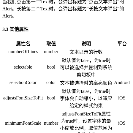
当我们点击第一个Text时，会弹出标题为“点击文本弹出”的
Alert。长按第二个Text时，会弹出标题为“长按文本弹出”的
Alert。
3.3 其他属性
属性名
取值
说明
平台
numberOfLines
number
文本显示的行数
默认值为false，为true时
selectable
bool
可以被选择并复制到系统
剪切板中
selectionColor
color
Android
文本被选择时的高亮颜色
默认值为false，为true时
adjustsFontSizeToFit
bool
iOS
字体会自动缩小，以适应
给定的样式约束
adjustsFontSizeToFit属性
为true时，设置字体的最
minimumFontScale
number
iOS
小缩放比例，取值范围为