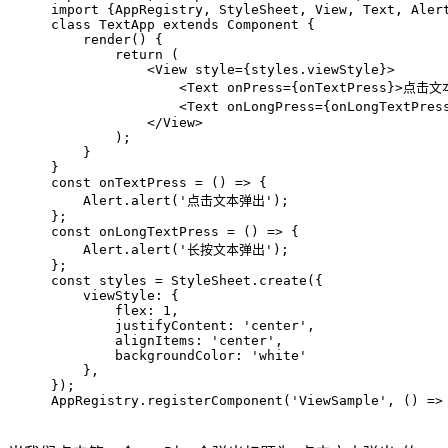
import
 {AppRegistry, StyleSheet, View, Text, Aler
class
TextApp
extends
Component
{
    render() {
return
 (
            <View style={styles.viewStyle}>
                <Text onPress={onTextPress}>点击文
                <Text onLongPress={onLongTextPr
            </View>
        );
    }
}
const
 onTextPress = 
() =>
 {
    Alert.alert(
'点击文本弹出'
);
};
const
 onLongTextPress = 
() =>
 {
    Alert.alert(
'长按文本弹出'
);
};
const
 styles = StyleSheet.create({
    viewStyle: {
        flex: 
1
,
        justifyContent: 
'center'
,
        alignItems: 
'center'
,
        backgroundColor: 
'white'
    },
});
AppRegistry.registerComponent(
'ViewSample'
, 
() =>