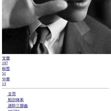
文章
197
标签
51
分类
13
主页
知识体系
进阶三部曲