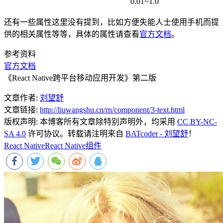
0.01~1.0
还有一些属性这里没有提到，比如方便失能人士使用手机而提
供的相关属性等等，具体的属性请查看
官方文档
。
参考资料
官方文档
《React Native跨平台移动应用开发》第二版
文章作者:
刘望舒
文章链接:
http://liuwangshu.cn/rn/component/3-text.html
版权声明:
本博客所有文章除特别声明外，均采用
CC BY-NC-
SA 4.0
许可协议。转载请注明来自
BATcoder - 刘望舒
！
React Native
React Native组件