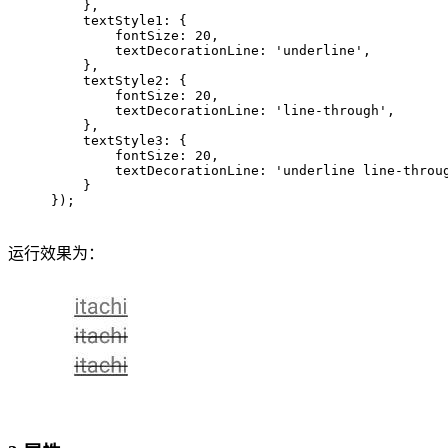
    },
    textStyle1: {
        fontSize: 
20
,
        textDecorationLine: 
'underline'
,
    },
    textStyle2: {
        fontSize: 
20
,
        textDecorationLine: 
'line-through'
,
    },
    textStyle3: {
        fontSize: 
20
,
        textDecorationLine: 
'underline line-throu
    }
});
运行效果为：