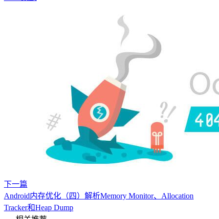
下一篇
Android内存优化（四）解析Memory Monitor、Allocation
Tracker和Heap Dump