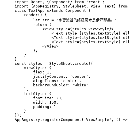
import
 React, {Component} 
from
'react'
;
import
 {AppRegistry, StyleSheet, View, Text} 
from
class
TextApp
extends
Component
{
    render() {
let
 str = 
'宇智波鼬的终极忍术是伊邪那美。'
;
return
 (
            <View style={styles.viewStyle}>
                <Text style={styles.textStyle} el
                <Text style={styles.textStyle} el
                <Text style={styles.textStyle} el
            </View>
        );
    }
}
const
 styles = StyleSheet.create({
    viewStyle: {
        flex: 
1
,
        justifyContent: 
'center'
,
        alignItems: 
'center'
,
        backgroundColor: 
'white'
    },
    textStyle: {
        fontSize: 
20
,
        width: 
150
,
        padding: 
1
    }
});
AppRegistry.registerComponent(
'ViewSample'
, 
() =>