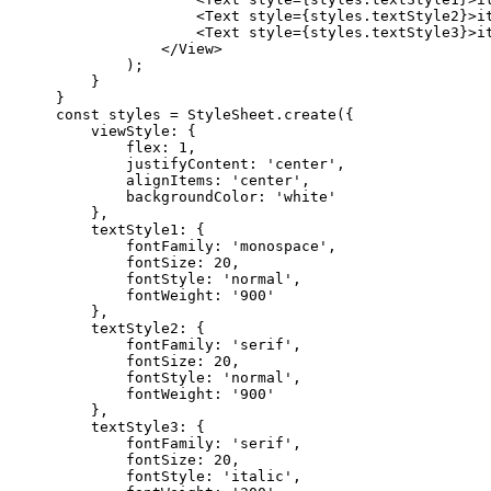
                <Text style={styles.textStyle2}>i
                <Text style={styles.textStyle3}>i
            </View>
        );
    }
}
const
 styles = StyleSheet.create({
    viewStyle: {
        flex: 
1
,
        justifyContent: 
'center'
,
        alignItems: 
'center'
,
        backgroundColor: 
'white'
    },
    textStyle1: {
        fontFamily: 
'monospace'
,
        fontSize: 
20
,
        fontStyle: 
'normal'
,
        fontWeight: 
'900'
    },
    textStyle2: {
        fontFamily: 
'serif'
,
        fontSize: 
20
,
        fontStyle: 
'normal'
,
        fontWeight: 
'900'
    },
    textStyle3: {
        fontFamily: 
'serif'
,
        fontSize: 
20
,
        fontStyle: 
'italic'
,