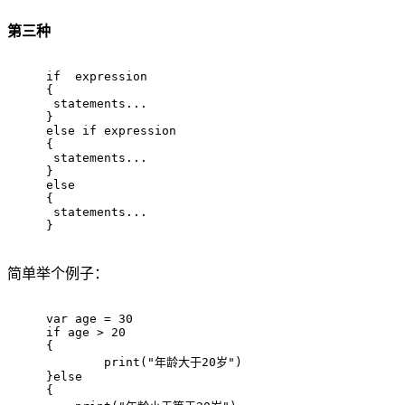
第三种
if
  expression
{
 statements...
}
else
if
 expression
{
 statements...
}
else
{
 statements...
}
简单举个例子：
var
 age = 
30
if
 age > 
20
{
print
(
"年龄大于20岁"
)
}
else
{