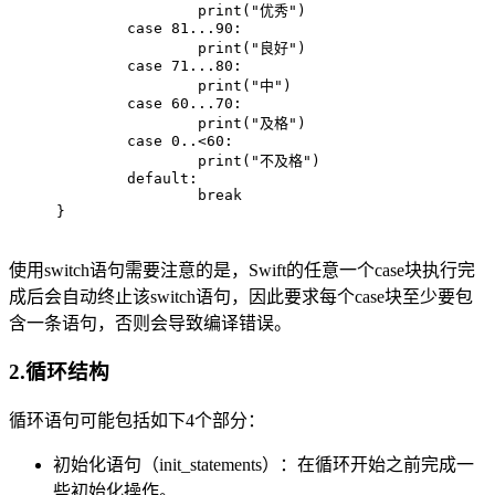
print
(
"优秀"
)
case
81
...
90
: 
print
(
"良好"
)
case
71
...
80
: 
print
(
"中"
)
case
60
...
70
: 
print
(
"及格"
)
case
0
..<
60
: 
print
(
"不及格"
)
default
: 
break
}
使用switch语句需要注意的是，Swift的任意一个case块执行完
成后会自动终止该switch语句，因此要求每个case块至少要包
含一条语句，否则会导致编译错误。
2.循环结构
循环语句可能包括如下4个部分：
初始化语句（init_statements）：在循环开始之前完成一
些初始化操作。