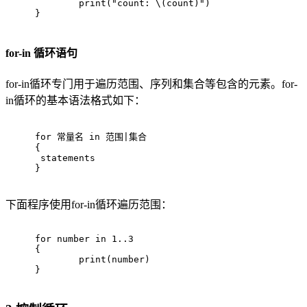
print
(
"count: \(count)"
)
}
for-in 循环语句
for-in循环专门用于遍历范围、序列和集合等包含的元素。for-
in循环的基本语法格式如下：
for
 常量名 
in
 范围|集合
{
 statements
}
下面程序使用for-in循环遍历范围：
for
 number 
in
1
..
3
{
print
(number)
}