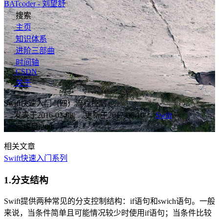
BATcoder - 刘望舒
搜索
主页
知识体系
进阶三部曲
时间轴
CSDN
关于
Swift快速入门（四）流程控制
发表于
2016-02-08
|
更新于
2017-06-10
|
Swift
|
阅读量:
260
相关文章
Swift快速入门系列
1.分支结构
Swift提供两种常见的分支控制结构：if语句和swich语句。一般
来说，当条件简单且可能情况较少时使用if语句；当条件比较