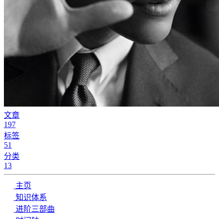
文章
197
标签
51
分类
13
主页
知识体系
进阶三部曲