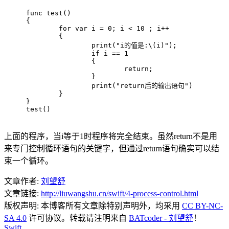
func
test
()
{
for
var
 i = 
0
; i < 
10
 ; i++
	{
print
(
"i的值是:\(i)"
);
if
 i == 
1
		{
return
;
		}
print
(
"return后的输出语句"
)
	}
}
test()
上面的程序，当i等于1时程序将完全结束。虽然return不是用
来专门控制循环语句的关键字，但通过return语句确实可以结
束一个循环。
文章作者:
刘望舒
文章链接:
http://liuwangshu.cn/swift/4-process-control.html
版权声明:
本博客所有文章除特别声明外，均采用
CC BY-NC-
SA 4.0
许可协议。转载请注明来自
BATcoder - 刘望舒
！
Swift