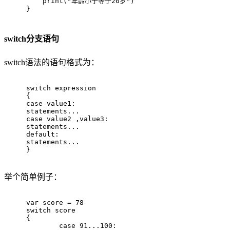
print
(
"年龄小于等于20岁"
)
}
switch分支语句
switch语法的语句格式为：
switch
 expression
{
case
 value1:
statements...
case
 value2 ,value3:
statements...
default
:
statements...
}
举个简单例子：
var
 score = 
78
switch
 score
{
case
91
...
100
: