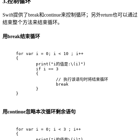
3.控制循环
Swift提供了break和continue来控制循环；另外return也可以通过
结束整个方法来结束循环。
用break结束循环
for
var
 i = 
0
; i < 
10
 ; i++
{
print
(
"i的值是:\(i)"
)
if
 i == 
3
	{
// 执行该语句时将结束循环
break
	}
}
用continue忽略本次循环剩余语句
for
var
 i = 
0
; i < 
3
 ; i++
{
print
(
"i的值是\(i)"
)