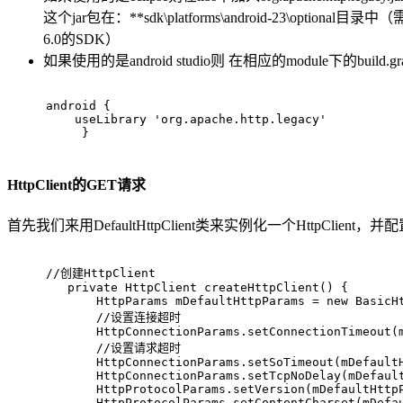
这个jar包在：**sdk\platforms\android-23\optional目录中
6.0的SDK）
如果使用的是android studio则 在相应的module下的build.
android {
    useLibrary 
'org.apache.http.legacy'
     } 
HttpClient的GET请求
首先我们来用DefaultHttpClient类来实例化一个HttpClien
//创建HttpClient
private
 HttpClient 
createHttpClient
()
{
       HttpParams mDefaultHttpParams = 
new
 BasicH
//设置连接超时
       HttpConnectionParams.setConnectionTimeout(
//设置请求超时
       HttpConnectionParams.setSoTimeout(mDefault
       HttpConnectionParams.setTcpNoDelay(mDefaul
       HttpProtocolParams.setVersion(mDefaultHttp
       HttpProtocolParams.setContentCharset(mDefa