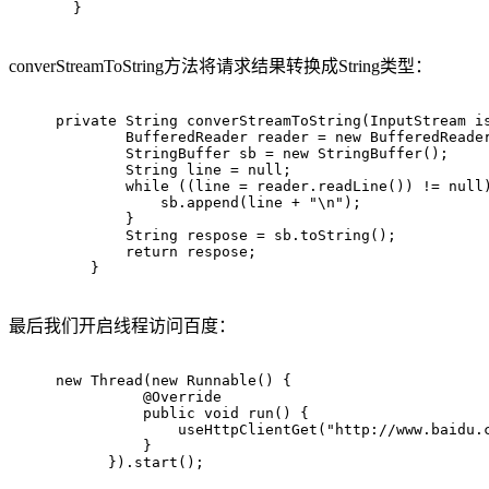
  }
converStreamToString方法将请求结果转换成String类型：
private
 String 
converStreamToString
(InputStream i
        BufferedReader reader = 
new
 BufferedReade
        StringBuffer sb = 
new
 StringBuffer();
        String line = 
null
;
while
 ((line = reader.readLine()) != 
null
            sb.append(line + 
"\n"
);
        }
        String respose = sb.toString();
return
 respose;
    }
最后我们开启线程访问百度：
new
 Thread(
new
 Runnable() {
@Override
public
void
run
()
{
              useHttpClientGet(
"http://www.baidu.
          }
      }).start();