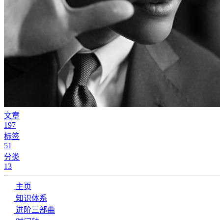
文章
197
标签
51
分类
13
主页
知识体系
进阶三部曲