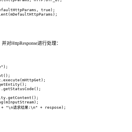
efaultHttpParams, 
true
);
ient(mDefaultHttpParams);
e，并对HttpResponse进行处理：
e"
);
nt();
t.execute(mHttpGet);
getEntity();
).getStatusCode();
ity.getContent();
ng(mInputStream);
 + 
"\n请求结果:\n"
 + respose);