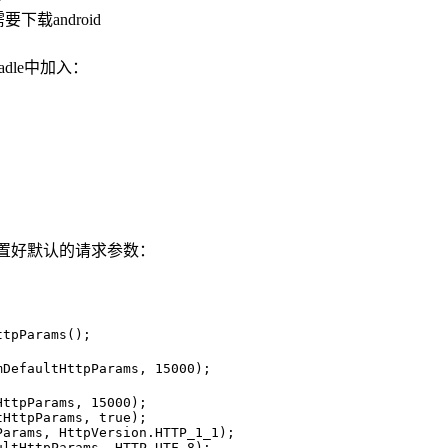
（需要下载android
gradle中加入：
t，并配置好默认的请求参数：
ttpParams();
mDefaultHttpParams, 
15000
);
HttpParams, 
15000
);
tHttpParams, 
true
);
Params, HttpVersion.HTTP_1_1);
ultHttpParams, HTTP.UTF_8);