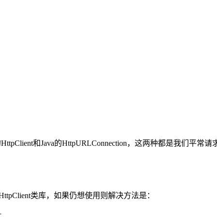
tpClient和Java的HttpURLConnection，这两种
接删除了HttpClient类库，如果仍想使用则解决方法是：
r