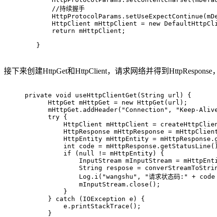
//持续握手
       HttpProtocolParams.setUseExpectContinue(mD
       HttpClient mHttpClient = 
new
 DefaultHttpCl
return
 mHttpClient;
   }
接下来创建HttpGet和HttpClient，请求网络并得到HttpRespons
private
void
useHttpClientGet
(String url)
{
      HttpGet mHttpGet = 
new
 HttpGet(url);
      mHttpGet.addHeader(
"Connection"
, 
"Keep-Aliv
try
 {
          HttpClient mHttpClient = createHttpClie
          HttpResponse mHttpResponse = mHttpClien
          HttpEntity mHttpEntity = mHttpResponse.
int
 code = mHttpResponse.getStatusLine(
if
 (
null
 != mHttpEntity) {
              InputStream mInputStream = mHttpEnt
              String respose = converStreamToStri
              Log.i(
"wangshu"
, 
"请求状态码:"
 + code
              mInputStream.close();
          }
      } 
catch
 (IOException e) {
          e.printStackTrace();
      }