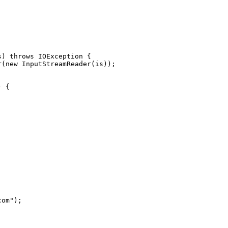
s)
throws
 IOException 
{
r(
new
 InputStreamReader(is));
) {
com"
);